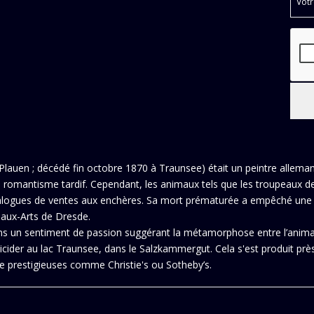
lauen ; décédé fin octobre 1870 à Traunsee) était un peintre alleman
du romantisme tardif. Cependant, les animaux tels que les troupeaux 
talogues de ventes aux enchères. Sa mort prématurée a empêché une lo
eaux-Arts de Dresde.
s un sentiment de passion suggérant la métamorphose entre l’animal
uicider au lac Traunsee, dans le Salzkammergut. Cela s'est produit prè
 prestigieuses comme Christie's ou Sotheby’s.