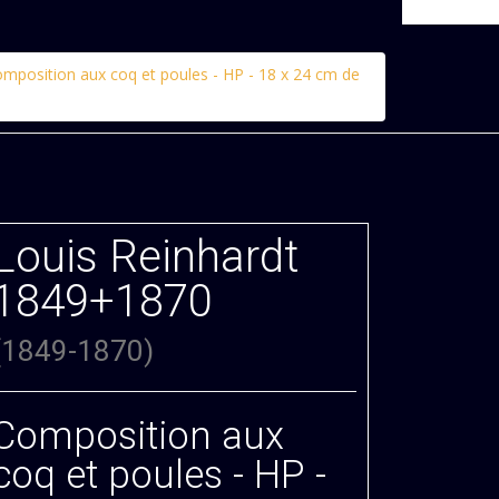
mposition aux coq et poules - HP - 18 x 24 cm de
Louis Reinhardt
1849+1870
(1849-1870)
Composition aux
coq et poules - HP -