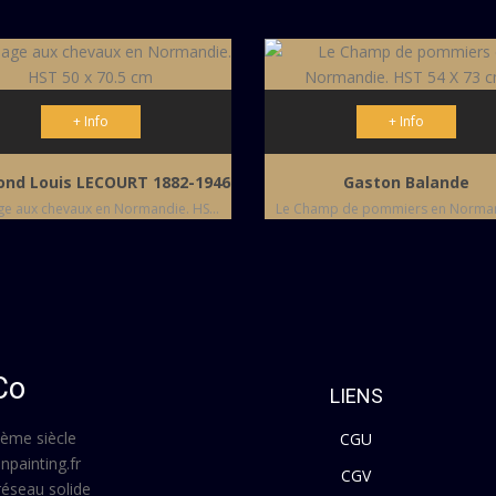
+ Info
+ Info
nd Louis LECOURT 1882-1946
Gaston Balande
Paysage aux chevaux en Normandie. HST 50 x 70.5 cm
Co
LIENS
Xème siècle
CGU
anpainting.fr
CGV
réseau solide