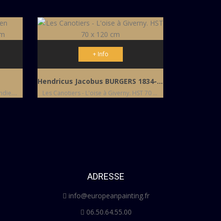
+ Info
Hendricus Jacobus BURGERS 1834-1899
Le Champ de pommiers en Normandie. HST 54 X 73 cm
Les Canotiers - L'oise à Giverny. HST 70 x 120 cm
ADRESSE
info@europeanpainting.fr
06.50.64.55.00