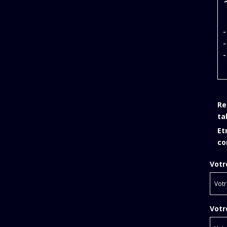
-
-
-
Re
ta
Et
co
Votr
Votr