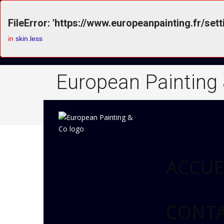
FileError: 'https://www.europeanpainting.fr/sett
in
skin.less
European Painting
ACCUE
CONT