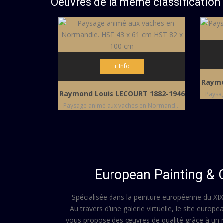
Oeuvres de la mème classification
+ Info
Raymo
Raymond Louis LECOURT 1882-1946
Paysage animé aux vaches en Normandie. HST 43 x 61 cm HST 82 x 100 cm
European Painting & 
Spécialisée dans la peinture européenne du XI
Au travers d’une galerie virtuelle, le site europe
vous propose des œuvres de qualité grâce à un 