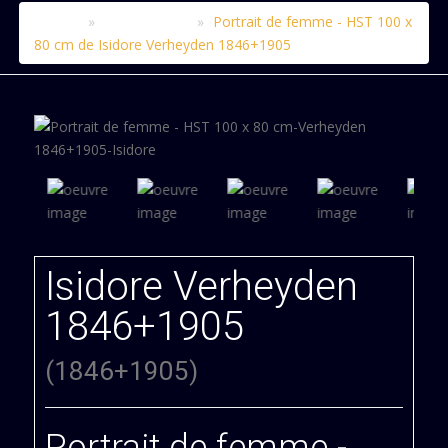
Accueil
Le catalogue
Portrait de femme - HST 100 x
X
80 cm de Isidore Verheyden 1846+1905
Isidore Verheyden
1846+1905
(1846+1905)
Portrait de femme -