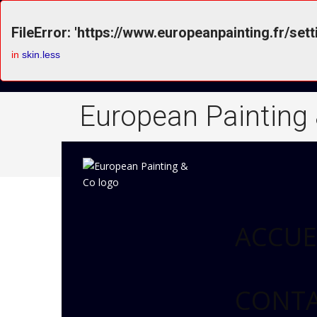
FileError: 'https://www.europeanpainting.fr/sett
in
skin.less
European Painting
ACCUE
CONT