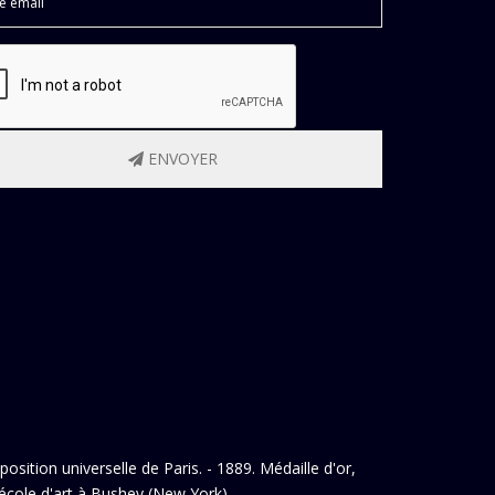
ENVOYER
osition universelle de Paris. - 1889. Médaille d'or,
 école d'art à Bushey (New York).