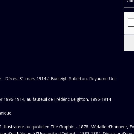
e - Décès: 31 mars 1914 à Budleigh-Salterton, Royaume-Uni
 1896-1914, au fauteuil de Frédéric Leighton, 1896-1914
nique.
. Illustrateur au quotidien The Graphic. - 1878. Médaille d'honneur, Exp
seur d'esthétique à l'Université d'Oxford. - 1883-1884. Directeur d'une