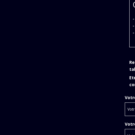
-
-
-
Re
ta
Et
co
Votr
Votr