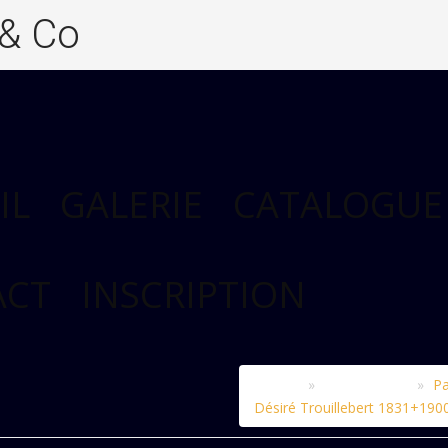
 & Co
IL
GALERIE
CATALOGUE
ACT
INSCRIPTION
Accueil
Le catalogue
Pa
Désiré Trouillebert 1831+190