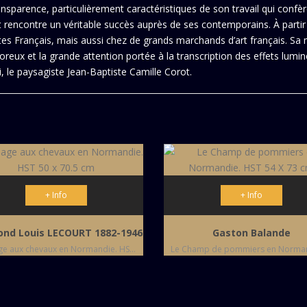
ansparence, particulièrement caractéristiques de son travail qui confè
rt rencontre un véritable succès auprès de ses contemporains. À parti
tes Français, mais aussi chez de grands marchands d’art français. Sa
poreux et la grande attention portée à la transcription des effets lumi
le paysagiste Jean-Baptiste Camille Corot.
+ Info
+ Info
nd Louis LECOURT 1882-1946
Gaston Balande
Paysage aux chevaux en Normandie. HST 50 x 70.5 cm