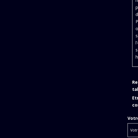
m
p
d
P
o
s
l
s
h
Re
ta
Et
co
Votr