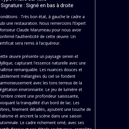
 Signature : Signé en bas à droite
onditions : Très bon état, à gauche le cadre a
ubi une restauration. Nous remercions l’Expert
onsieur Claude Marumeau pour nous avoir
onfirmé l’authenticité de cette œuvre. Un
ertificat sera remis à l’acquéreur.
ette œuvre présente un paysage serein et
dyllique, capturant l'essence naturelle avec une
aîtrise remarquable. Les nuances douces et
ubtilement mélangées du ciel se fondent
armonieusement avec les tons terreux de la
égétation environnante. Le jeu de lumière et
'ombre créent une profondeur saisissante,
voquant la tranquillité d'un bord de lac. Les
rbres, finement détaillés, ajoutent une touche de
éalisme et ancrent la scène dans une saison
utomnale. Le cadre richement orné, avec ses