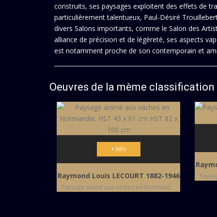
construits, ses paysages exploitent des effets de tr
particulièrement talentueux, Paul-Désiré Trouillebe
divers Salons importants, comme le Salon des Artis
alliance de précision et de légèreté, ses aspects va
est notamment proche de son contemporain et ami, 
Oeuvres de la mème classification
+ Info
Raymo
Raymond Louis LECOURT 1882-1946
Paysage animé aux vaches en Normandie. HST 43 x 61 cm HST 82 x 100 cm