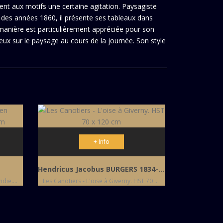
rent aux motifs une certaine agitation. Paysagiste
r des années 1860, il présente ses tableaux dans
 manière est particulièrement appréciée pour son
neux sur le paysage au cours de la journée. Son style
+ Info
Hendricus Jacobus BURGERS 1834-1899
Le Champ de pommiers en Normandie. HST 54 X 73 cm
Les Canotiers - L'oise à Giverny. HST 70 x 120 cm