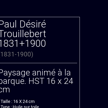
Paul Désiré
Trouillebert
1831+1900
(1831-1900)
Paysage animé à la
barque. HST 16 x 24
cm
 Taille : 16 X 24 cm
 Type : Huile sur toile