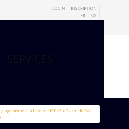
LOGIN
INSCRIPTION
FR
US
SERVICES
ysage animé à la barque. HST 16 x 24 cm de Paul
0