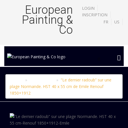
European
LOGIN
INSCRIPTION
Painting &
FR
US
Co
Accueil
Le catalogue
”Le dernier radoub” sur une
X
plage Normande. HST 40 x 55 cm de Emile Renouf
1850+1912