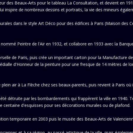
rieur des Beaux-Arts pour le tableau La Consultation, et devient en 19
 lui inspire de nombreux dessins et portraits, la vie des mineurs égale
rales dans le style Art Déco pour des édifices à Paris (Maison des C
t nommé Peintre de l'Air en 1932, et collabore en 1933 avec la Banque
erselle de Paris, puis crée un important carton pour la Manufacture des
 Médialle d'Honneur de la peinture pour une fresque de 14 mètres de
plein air à La Flèche chez ses beaux-parents, puis revient à Paris où i
 détruite par les bombardements qui frappèrent la ville en 1940. Toute
 centaine d'esquisses pour ses décorations murales ou de plafond.
ition temporaire en 2003 puis le musée des Beaux-Arts de Valencien
iennes et à sa région, au passé artistique de la ville, mais également