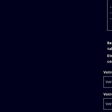
-
-
-
Re
ta
Et
co
Votr
Votr