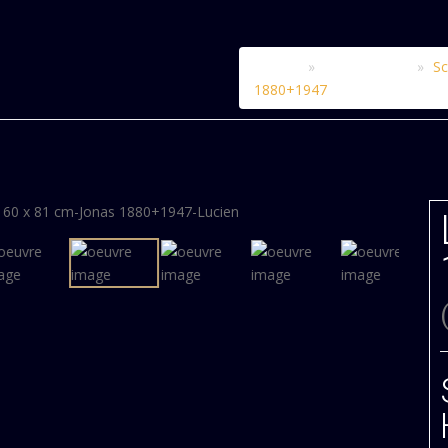
Accueil
Le catalogue
Sc
1880+1947