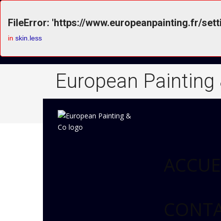
FileError: 'https://www.europeanpainting.fr/sett
in
skin.less
European Painting
ACCUE
CONT