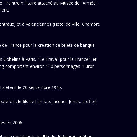
15 "Peintre militaire attaché au Musée de l'Armée",
ment.
entraux) et à Valenciennes (Hotel de Ville, Chambre
 de France pour la création de billets de banque.
 Gobelins à Paris, "Le Travail pour la France", et
 long comportant environ 120 personnages "Furor
l s'éteint le 20 septembre 1947.
fois, le fils de l'artiste, Jacques Jonas, a offert
nes en 2006.
 à sa population, multitude de figures, métiers,