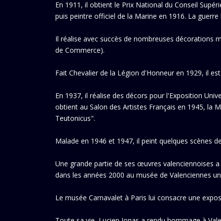
En 1911, il obtient le Prix National du Conseil Supé
puis peintre officiel de la Marine en 1916. La guerre
Il réalise avec succès de nombreuses décorations mu
de Commerce).
Fait Chevalier de la Légion d'Honneur en 1929, il es
En 1937, il réalise des décors pour l'Exposition Univ
obtient au Salon des Artistes Français en 1945, la
Teutonicus".
Malade en 1946 et 1947, il peint quelques scènes de 
Une grande partie de ses œuvres valenciennoises a été
dans les années 2000 au musée de Valenciennes une
Le musée Carnavalet à Paris lui consacre une expos
Toute sa vie, Lucien Jonas a rendu hommage à Valenc