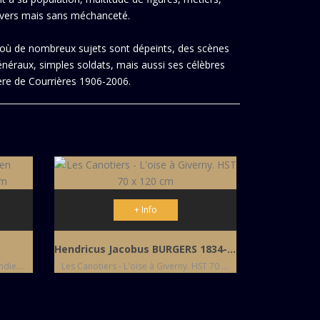
ravers mais sans méchanceté.
e où de nombreux sujets sont dépeints, des scènes
généraux, simples soldats, mais aussi ses célèbres
ère de Courrières 1906-2006.
+ Info
Hendricus Jacobus BURGERS 1834-1899
Le Champ de pommiers en Normandie. HST 54 X 73 cm
Les Canotiers - L'oise à Giverny. HST 70 x 120 cm