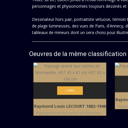
personnages et physionomies toujours dessinés et pe
Dessinateur hors pair, portraitiste virtuose, témo
de plage lumineuses, des vues de Paris, d'Annecy, d'
tableaux de mineurs dont un sera choisi pour illust
Oeuvres de la mème classification
+ Info
Raymo
Raymond Louis LECOURT 1882-1946
Paysage animé aux vaches en Normandie. HST 43 x 61 cm HST 82 x 100 cm