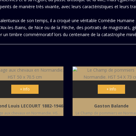
ints de manière très vivante, avec leurs caractéristiques et leurs t
in talentueux de son temps, il a croqué une véritable Comédie Humain
Aix-les-Bains, de Nice ou de la Flèche, des portraits de magistrats, 
rer un timbre commémoratif lors du centenaire de la catastrophe mini
+ Info
+ Info
nd Louis LECOURT 1882-1946
Gaston Balande
Paysage aux chevaux en Normandie. HST 50 x 70.5 cm