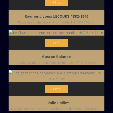
+ Info
Raymond Louis LECOURT 1882-1946
Paysage aux chevaux en Normandie. HST 50 x 70.5 cm
+ Info
Gaston Balande
Le Champ de pommiers en Normandie. HST 54 X 73 cm
+ Info
Eulalie Caillet
Les gardiennes de vaches aux alentours d'Amiens. HST 96 x 69 cm