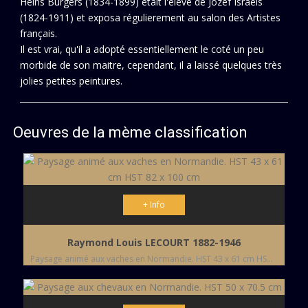
Heins Burgers (1834-1899) était l'éleve de Jozef Israêls
(1824-1911) et exposa régulierement au salon des Artistes
français.
Il est vrai, qu'il a adopté essentiellement le coté un peu
morbide de son maitre, cependant, il a laissé quelques très
jolies petites peintures.
Oeuvres de la mème classification
+ Info
Raymond Louis LECOURT 1882-1946
Paysage animé aux vaches en Normandie. HST 43 x 61 cm HST 82 x 100 cm