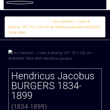
X
Accueil
Le catalogue
Les Canotiers - L'oise à
Giverny. HST 70 x 120 cm de Hendricus Jacobus BURGERS
1834-1899
Hendricus Jacobus
BURGERS 1834-
1899
(1834-1899)