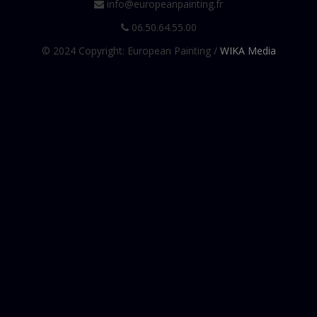
info@europeanpainting.fr
GRENIER 1793-1867 Francois
06.50.64.55.00
HENNER 1829+1905 Jean Jacques
© 2024 Copyright: European Painting /
WIKA Media
HERKOMER VON 1849+1914 Hubert
HOENIGER 1865+1924 Paul
JONAS 1880+1947 Lucien
LECOMTE 1877-1950 Paul Émile
LECOURT 1882-1946 Raymond Louis
LELONG 1871+1933 René
LEPOITTEVIN 1806+1870 Eugène Modeste
LOIR 1845+1916 Luigi