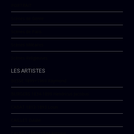
PORTRAIT
Scènes de Genre
Scènes de Paris
Scènes Militaires
Scènes Religieuses
LES ARTISTES
BESSE 1899+1969 Raymond
BURGERS 1834-1899 Hendricus Jacobus
CABAT 1812-1893 Louis
CAILLET Eulalie
CALBET 1860+1944 Antoine