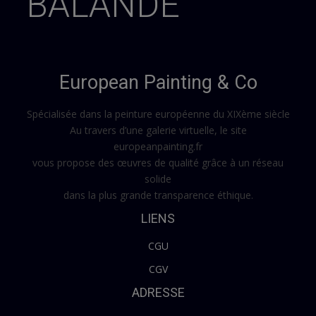
BALANDE
DELPY 1842+1910 Hippolyte Camille
DETAILLE 1848+1912 Edouard
European Painting & Co
DETAILLE 1848+1912 Edouard
Spécialisée dans la peinture européenne du XIXème siècle
DEVEAU 1937+2022 Jacques
Au travers d’une galerie virtuelle, le site
europeanpainting.fr
DIDIER 1954+ Luc
vous propose des œuvres de qualité grâce à un réseau
DUBORD 1949+ Jean Pierre
solide
dans la plus grande transparence éthique.
FOUBERT 1848+1911 Emile-Louis
LIENS
FRIED 1893+1976 Pal
CGU
CGV
GALIEN LALOUE 1854-1941 Eugène
ADRESSE
GERVEX 1852+1929 Henry