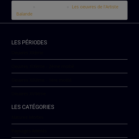
Accueil
Le catalogue
Les oeuvres de l'Artiste
X
Balande
LES PÉRIODES
Oeuvres XXème
Oeuvres XIXème - 2ème moitié
Oeuvres XIXème - 1ère moitié
Oeuvres XVIIème
LES CATÉGORIES
Natures Mortes
Paysages Animés