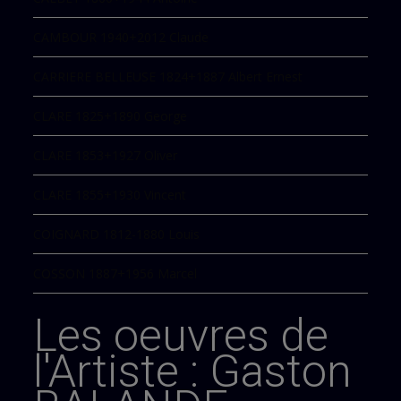
CAMBOUR 1940+2012 Claude
CARRIERE BELLEUSE 1824+1887 Albert Ernest
CLARE 1825+1890 George
CLARE 1853+1927 Oliver
CLARE 1855+1930 Vincent
COIGNARD 1812-1880 Louis
COSSON 1887+1956 Marcel
DAUBIGNY 1817-1878 Charles François
Les oeuvres de
DAUBIGNY 1846+1886 Karl
l'Artiste :
Gaston
DECAMPS 1803-1860 Gabriel Alexandre