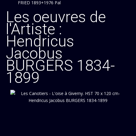
FRIED 1893+1976 Pal
GALIEN LALOUE 1854-1941 Eugène
Les oeuvres de
GERVEX 1852+1929 Henry
l'Artiste :
GRENIER 1793-1867 Francois
HENNER 1829+1905 Jean Jacques
Hendricus
HERKOMER VON 1849+1914 Hubert
HOENIGER 1865+1924 Paul
Jacobus
JONAS 1880+1947 Lucien
LECOMTE 1877-1950 Paul Émile
BURGERS 1834-
LECOURT 1882-1946 Raymond Louis
1899
LELONG 1871+1933 René
LEPOITTEVIN 1806+1870 Eugène Modeste
LOIR 1845+1916 Luigi
MACKIE 1953+ John
MONTEZIN 1873+1946 Eugène
NOULET 1873+1946 Edouard
NOZAL 1852+1929 Alexandre
PELLETIER 1869+1931 Pierre Jacques
PERGEL 1924+2023 Jacques
PETITJEAN 1844+1925 Edmond