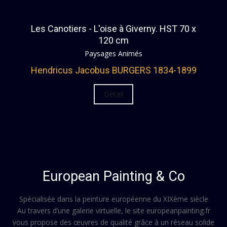
REINHARDT 1849+1870 Louis
RENOUF 1850+1912 Emile
Les Canotiers - L'oise à Giverny. HST 70 x
RICHET 1843+1907 Léon
120 cm
ROBBE 1806-1887 Louis
Paysages Animés
SCHOUTEN 1857+1927 Henry
SEZILLE DES ESSARTS 1867+1950 Pierre
Hendricus Jacobus BURGERS 1834-1899
SIGNORET 1867+1932 Charles Louis Eugène
SMITH 1854+1936 Alfred
Détail
TEN CATE 1858+1908 Siebe Johannes
TROUILLEBERT 1831+1900 Paul Désiré
VERHEYDEN 1846+1905 Isidore
VERNON 1796+1875 Paul
WILL 1900+1951 Frank
ZIMMERMANN 1904+1991 René
European Painting & Co
ZUBER 1844+1909 Henry
Spécialisée dans la peinture européenne du XIXème siècle
Au travers d’une galerie virtuelle, le site europeanpainting.fr
vous propose des œuvres de qualité grâce à un réseau solide