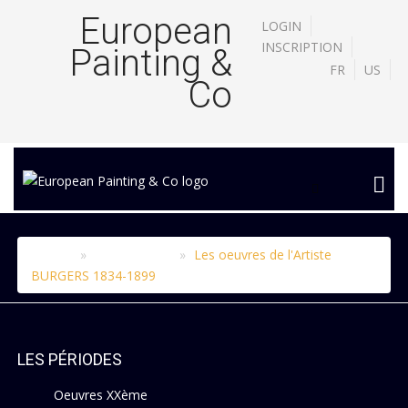
European
LOGIN
INSCRIPTION
Painting &
FR
US
Co
Accueil
Le catalogue
Les oeuvres de l'Artiste
X
BURGERS 1834-1899
LES PÉRIODES
Oeuvres XXème