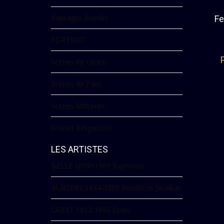
Paysages Animés
Fe
PORTRAIT
Scènes de Genre
Scènes de Paris
Scènes Militaires
Scènes Religieuses
LES ARTISTES
BESSE 1899+1969 Raymond
BURGERS 1834-1899 Hendricus Jacobus
CABAT 1812-1893 Louis