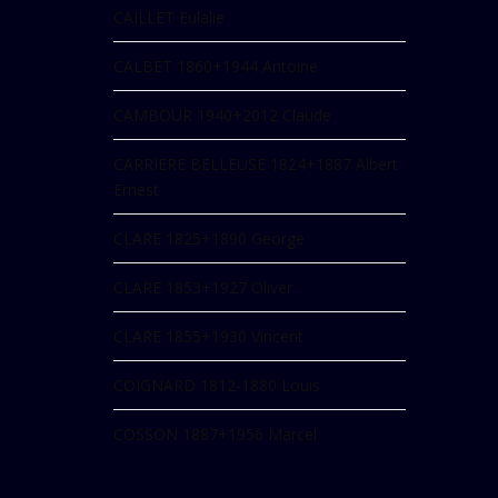
CAILLET Eulalie
CALBET 1860+1944 Antoine
CAMBOUR 1940+2012 Claude
CARRIERE BELLEUSE 1824+1887 Albert
Ernest
CLARE 1825+1890 George
CLARE 1853+1927 Oliver
CLARE 1855+1930 Vincent
COIGNARD 1812-1880 Louis
COSSON 1887+1956 Marcel
DAUBIGNY 1817-1878 Charles François