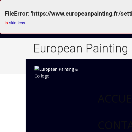
FileError: 'https://www.europeanpainting.fr/sett
in
skin.less
European Painting
ACCUE
CONT