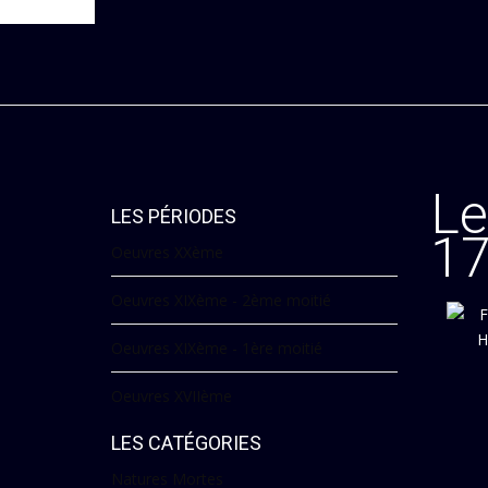
Le
LES PÉRIODES
1
Oeuvres XXème
Oeuvres XIXème - 2ème moitié
Oeuvres XIXème - 1ère moitié
Oeuvres XVIIème
LES CATÉGORIES
Natures Mortes