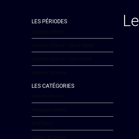
Le
LES PÉRIODES
Oeuvres XXème
Oeuvres XIXème - 2ème moitié
Oeuvres XIXème - 1ère moitié
Oeuvres XVIIème
LES CATÉGORIES
Natures Mortes
Paysages Animés
PORTRAIT
Scènes de Genre