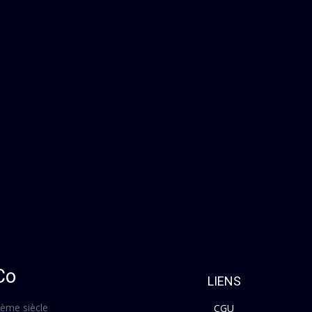
Co
LIENS
Xème siècle
CGU