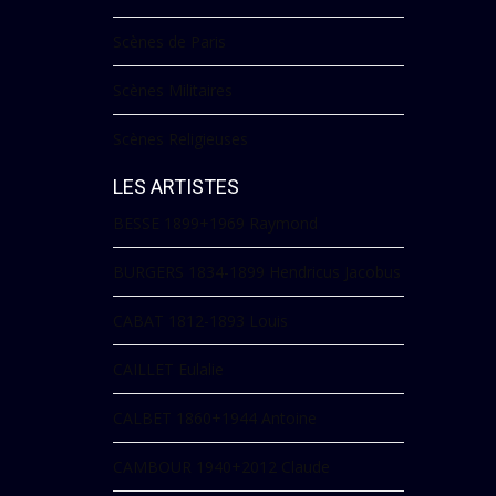
Scènes de Paris
Scènes Militaires
Scènes Religieuses
LES ARTISTES
BESSE 1899+1969 Raymond
BURGERS 1834-1899 Hendricus Jacobus
CABAT 1812-1893 Louis
CAILLET Eulalie
CALBET 1860+1944 Antoine
CAMBOUR 1940+2012 Claude