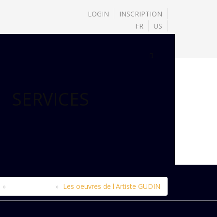
LOGIN
INSCRIPTION
FR
US
SERVICES
Le catalogue
Les oeuvres de l'Artiste GUDIN